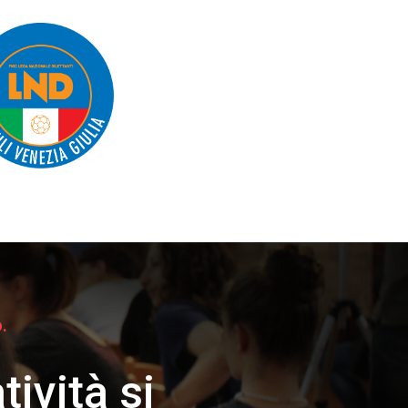
.
ività si