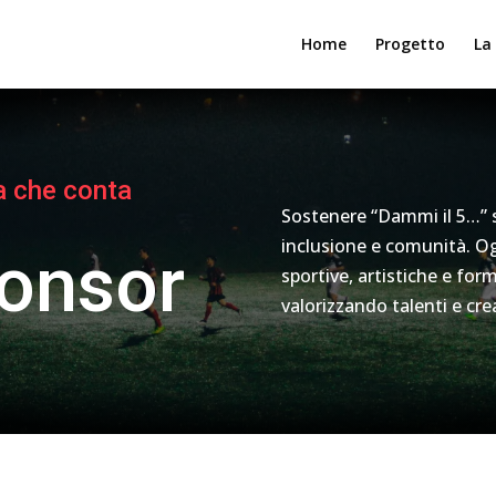
Home
Progetto
La
a che conta
Sostenere “Dammi il 5…” s
inclusione e comunità. Og
ponsor
sportive, artistiche e for
valorizzando talenti e crea